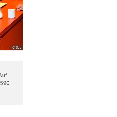
© S. L.
Auf
9590