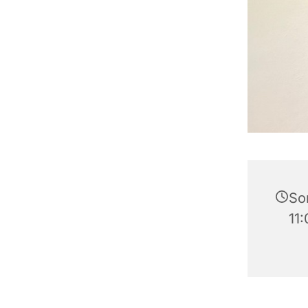
So
11