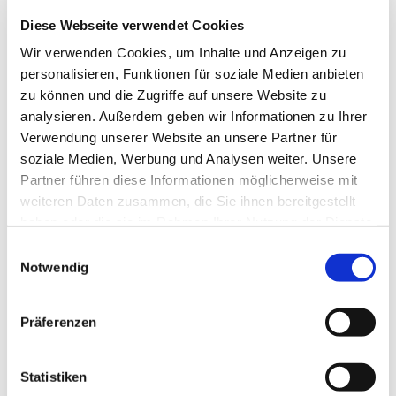
Himmels und der Erde. Und an Jesus
Diese Webseite verwendet Cookies
Christus,
seinen eingeborenen Sohn,
Wir verwenden Cookies, um Inhalte und Anzeigen zu
unsern Herrn, empfangen durch den
personalisieren, Funktionen für soziale Medien anbieten
Heiligen Geist,
geboren von der
zu können und die Zugriffe auf unsere Website zu
Jungfrau Maria,
gelitten unter Pontius
analysieren. Außerdem geben wir Informationen zu Ihrer
Verwendung unserer Website an unsere Partner für
Pilatus,
gekreuzigt, gestorben und
soziale Medien, Werbung und Analysen weiter. Unsere
begraben,
hinabgestiegen in das Reich
Partner führen diese Informationen möglicherweise mit
des Todes,
am dritten Tage
weiteren Daten zusammen, die Sie ihnen bereitgestellt
haben oder die sie im Rahmen Ihrer Nutzung der Dienste
auferstanden von den Toten,
gesammelt haben.
Einwilligungsauswahl
aufgefahren in den Himmel;
er sitzt zur
Notwendig
Rechten Gottes, des allmächtigen
Vaters;
von dort wird er kommen,
zu
Präferenzen
richten die Lebenden und die Toten. Ich
glaube an den Heiligen Geist,
die heilige
Statistiken