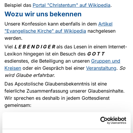
Beispiel das
Portal "Christentum" auf Wikipedia
.
Wozu wir uns bekennen
Unsere Konfession kann ebenfalls in dem
Artikel
"Evangelische Kirche" auf Wikipedia
nachgelesen
werden.
Viel
L E B E N D I G E R
als das Lesen in einem Internet-
Lexikon hingegen ist ein Besuch des
G O T T
esdienstes, die Beteiligung an unseren
Gruppen und
Kreisen
oder ein Gespräch bei einer
Veranstaltung
.
So
wird Glaube erfahrbar.
Das Apostolische Glaubensbekenntnis ist eine
feierliche Zusammenfassung unserer Glaubensinhalte.
Wir sprechen es deshalb in jedem Gottesdienst
gemeinsam:
"
Ich glaube an Gott,
den Vater, den
Allmächtigen,
den Schöpfer des