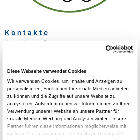
K o n t a k t e
Gemeindebüro
Melanie Schlottmann
✆ 02942 3102 |
✉ E-Mail
Pfarrerin
Diese Webseite verwendet Cookies
Pfarrerin Kristina Ziemssen
Wir verwenden Cookies, um Inhalte und Anzeigen zu
✆ 02942 5747954 |
✉ E-Mail
personalisieren, Funktionen für soziale Medien anbieten
zu können und die Zugriffe auf unsere Website zu
G e m e i n d e t e r m i n e
analysieren. Außerdem geben wir Informationen zu Ihrer
Verwendung unserer Website an unsere Partner für
soziale Medien, Werbung und Analysen weiter. Unsere
Partner führen diese Informationen möglicherweise mit
weiteren Daten zusammen, die Sie ihnen bereitgestellt