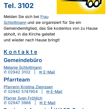
Tel. 3102
Melden Sie sich bei
Frau
Schlottmann
und sie organisiert für Sie ein
Gemeindemitglied, das Sie kostenlos von zu Hause
abholt, in die Kirche geleitet
und wieder nach Hause bringt!
K o n t a k t e
Gemeindebüro
Melanie Schlottmann
✆ 02942 3102 |
✉ E-Mail
Pfarrteam
Pfarrerin Kristina Ziemssen
✆ 02942 5747954 |
✉ E-Mail
Pfarrer Sven Fröhlich
✆ 02947 3966 |
✉ E-Mail