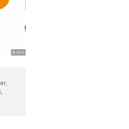
© eEFB
er,
,