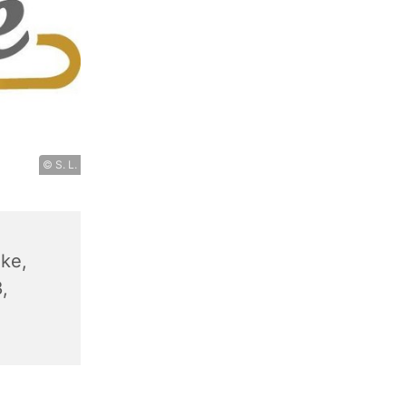
© S. L.
ke,
,