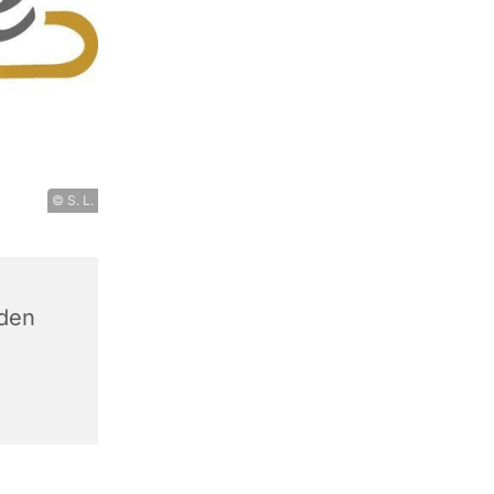
© S. L.
den