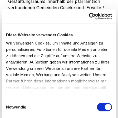
Gestaltungsraums innerhalb der pfarramtlich
verbundenen Gemeinden Geseke und Erwitte /
Anröchte.
So werden die Katechumenen und
Konfirmandinnen und Konfirmanden nach den
Herbstferien zunächst von Pfarrer Sven Fröhlich
Diese Webseite verwendet Cookies
aus Anröchte unterrichtet.
Wir verwenden Cookies, um Inhalte und Anzeigen zu
Den Vorsitz im Presbyterium übernimmt ab dem
personalisieren, Funktionen für soziale Medien anbieten
14. Oktober ebenfalls Pfarrer Sven Fröhlich aus
zu können und die Zugriffe auf unsere Website zu
Anröchte, der in der vergangenen Sitzung
analysieren. Außerdem geben wir Informationen zu Ihrer
einstimmig gewählt wurde. Frau Andrea Wiehen
Verwendung unserer Website an unsere Partner für
bleibt stellvertretende Vorsitzende.
soziale Medien, Werbung und Analysen weiter. Unsere
Partner führen diese Informationen möglicherweise mit
Über weitere Entwicklungen werden wir wie
weiteren Daten zusammen, die Sie ihnen bereitgestellt
gewohnt informieren.
haben oder die sie im Rahmen Ihrer Nutzung der Dienste
gesammelt haben.
Einwilligungsauswahl
K o n t a k t e
Notwendig
Gemeindebüro