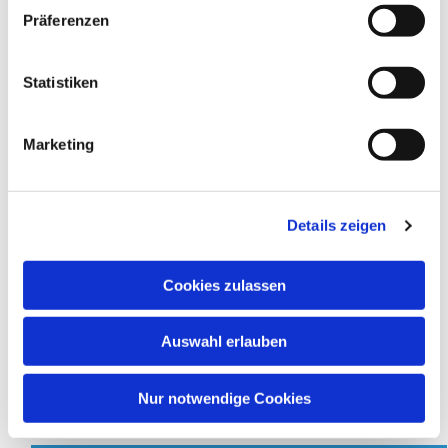
Präferenzen
Melanie Schlottmann
✆ 02942 3102 |
✉ E-Mail
Statistiken
Pfarrteam
Marketing
Pfarrerin Kristina Ziemssen
✆ 02942 5747954 |
✉ E-Mail
Details zeigen
Pfarrer Sven Fröhlich
✆ 02947 3966 |
✉ E-Mail
Cookies zulassen
Regionalpfarrerin | WAGE-Region
Auswahl erlauben
Pfarrerin Rebecca Basse
✆ 02942-9875130 |
✉
E-Mail
Nur notwendige Cookies
Jahreslosung 2024