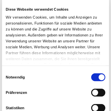
und Inhalte des Konfirmandenunterrichts gerade
Diese Webseite verwendet Cookies
auch in diesen Zeiten zu informieren und über
Wir verwenden Cookies, um Inhalte und Anzeigen zu
mögliche Fragen ins Gespräch zu kommen.
personalisieren, Funktionen für soziale Medien anbieten
Angesprochen sind alle evangelischen
zu können und die Zugriffe auf unsere Website zu
Jugendlichen, die gerade mit der 7. Klasse
analysieren. Außerdem geben wir Informationen zu Ihrer
beginnen. Eine Anmeldung zum
Verwendung unserer Website an unsere Partner für
Konfirmandenunterricht kann an diesem Termin
soziale Medien, Werbung und Analysen weiter. Unsere
erfolgen oder schon vorher im Gemeindebüro
Partner führen diese Informationen möglicherweise mit
abgegeben werden.
weiteren Daten zusammen, die Sie ihnen bereitgestellt
Wegen der aktuellen Situation bitten wir auch für
haben oder die sie im Rahmen Ihrer Nutzung der Dienste
den Infonachmittag um eine kurze Anmeldung an
gesammelt haben.
Einwilligungsauswahl
Pfarrerin Rebecca Basse
Notwendig
(rebecca.basse@evangelisch-in-geseke.de oder
Tel. 9875130)
Präferenzen
Text: Rebecca Basse
Statistiken