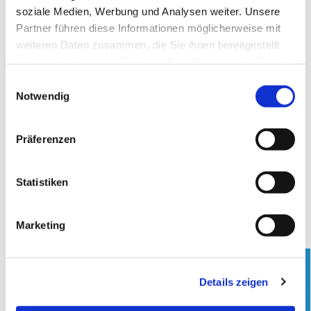
soziale Medien, Werbung und Analysen weiter. Unsere
Pfarrteam
Partner führen diese Informationen möglicherweise mit
weiteren Daten zusammen, die Sie ihnen bereitgestellt
Pfarrerin Kristina Ziemssen
haben oder die sie im Rahmen Ihrer Nutzung der Dienste
✆ 02942 5747954 |
✉ E-Mail
gesammelt haben.
Einwilligungsauswahl
Notwendig
Pfarrer Sven Fröhlich
✆ 02947 3966 |
✉ E-Mail
Präferenzen
Regionalpfarrerin | WAGE-Region
Pfarrerin Rebecca Basse
Statistiken
✆ 02942-9875130 |
✉
E-Mail
Jahreslosung 2024
Marketing
Details zeigen