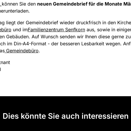
_
können Sie den
neuen Gemeindebrief für die Monate Mär
herunterladen.
g liegt der Gemeindebrief wieder druckfrisch in den Kirche
ebüro
und im
Familienzentrum Senfkorn
aus, sowie in einige
hen Gebäuden. Auf Wunsch senden wir Ihnen diese gerne zu,
ch im Din-A4-Format - der besseren Lesbarkeit wegen. An
das
Gemeindebüro
.
tnant
d
Dies könnte Sie auch interessieren