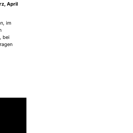
z, April
n, im
n
 bei
fragen