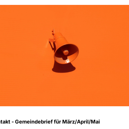
takt - Gemeindebrief für März/April/Mai