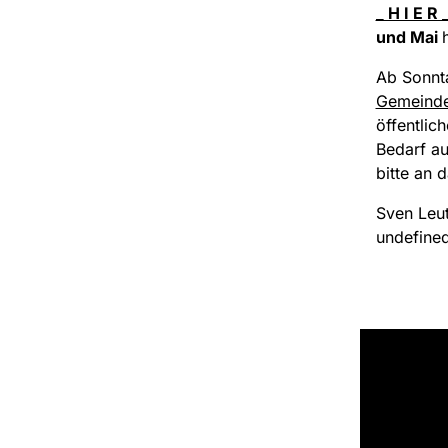
_ H I E R 
und Mai
Ab Sonnta
Gemeind
öffentlic
Bedarf au
bitte an 
Sven Leu
undefine