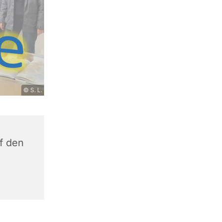
© S. L.
f den