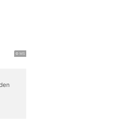
© MS
 den