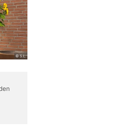
© S.L.
den