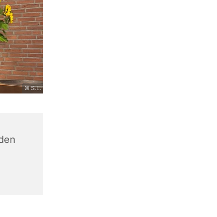
© S.L.
den