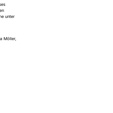
ses
ven
he unter
a Möller,