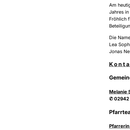
Am heutig
Jahres in
Fröhlich 
Beteiligu
Die Namen
Lea Sophi
Jonas Ne
K o n t a
Gemein
Melanie 
✆ 02942
Pfarrte
Pfarrerin