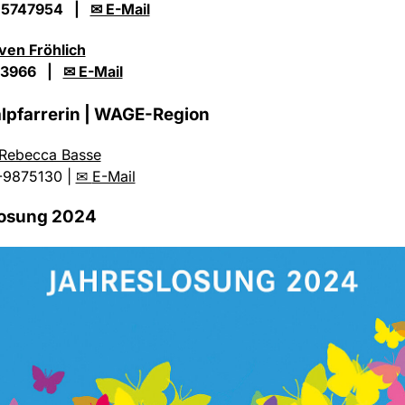
 5747954 |
✉ E-Mail
ven Fröhlich
 3966 |
✉ E-Mail
lpfarrerin | WAGE-Region
 Rebecca Basse
-9875130 |
✉
E-Mail
losung 2024