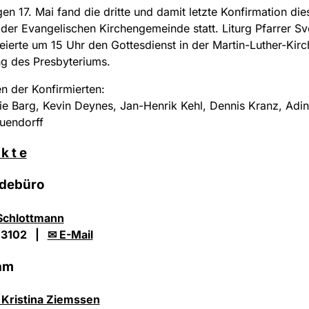
en 17. Mai fand die dritte und damit letzte Konfirmation die
 der Evangelischen Kirchengemeinde statt. Liturg Pfarrer S
feierte um 15 Uhr den Gottesdienst in der Martin-Luther-Kirc
ng des Presbyteriums.
 der Konfirmierten:
e Barg, Kevin Deynes, Jan-Henrik Kehl, Dennis Kranz, Adin
uendorff
 k t e
debüro
Schlottmann
 3102 |
✉ E-Mail
am
 Kristina Ziemssen