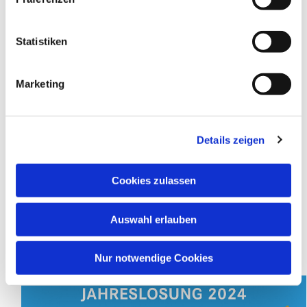
✆ 02942 3102 |
✉ E-Mail
Statistiken
Pfarrteam
Pfarrerin Kristina Ziemssen
Marketing
✆ 02942 5747954 |
✉ E-Mail
Pfarrer Sven Fröhlich
Details zeigen
✆ 02947 3966 |
✉ E-Mail
Regionalpfarrerin | WAGE-Region
Cookies zulassen
Pfarrerin Rebecca Basse
Auswahl erlauben
✆ 02942-9875130 |
✉
E-Mail
Jahreslosung 2024
Nur notwendige Cookies