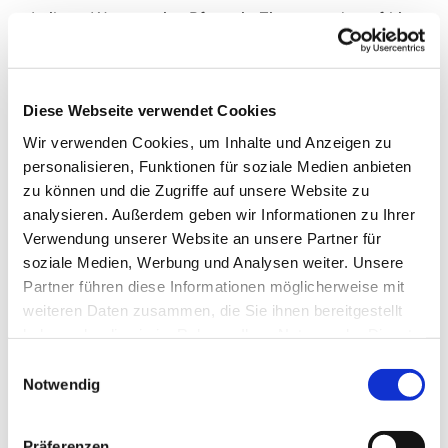
In ihren Worten wies Pfarrerin Ziemssen darauf hin,
dass alle Christen aufgrund der Taufe zum Zeugnis
und Dienst berufen sind und bat Gott im Gebet um
Freude daran. Sie dankte zudem all jenen, die zu
Diese Webseite verwendet Cookies
einem früheren Zeitpunkt in solcher Funktion die
Geschicke der Gemeinde gelenkt haben.
Wir verwenden Cookies, um Inhalte und Anzeigen zu
personalisieren, Funktionen für soziale Medien anbieten
zu können und die Zugriffe auf unsere Website zu
analysieren. Außerdem geben wir Informationen zu Ihrer
Bei einem fröhlichen Sektempfang im Anschluss
Verwendung unserer Website an unsere Partner für
kamen viele Gemeindeglieder miteinander ins
soziale Medien, Werbung und Analysen weiter. Unsere
Gespräch.
Partner führen diese Informationen möglicherweise mit
Sven Leutnant
weiteren Daten zusammen, die Sie ihnen bereitgestellt
haben oder die sie im Rahmen Ihrer Nutzung der Dienste
K o n t a k t e
gesammelt haben.
Einwilligungsauswahl
Notwendig
Gemeindebüro
Melanie Schlottmann
Präferenzen