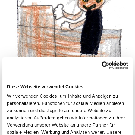
Diese Webseite verwendet Cookies
Wir verwenden Cookies, um Inhalte und Anzeigen zu
Am kommenden Sonntag erwartet die
personalisieren, Funktionen für soziale Medien anbieten
Besucherinnen und Besucher der Geseker Martin-
zu können und die Zugriffe auf unsere Website zu
Luther-Kirche etwas Besonderes. Der Gottesdienst
analysieren. Außerdem geben wir Informationen zu Ihrer
beginnt dort wie gewohnt um 9.30 Uhr; ungewohnt
Verwendung unserer Website an unsere Partner für
hingegen ist, dass Bürgermeister Dr. Remco van
soziale Medien, Werbung und Analysen weiter. Unsere
der Velden eine Kanzelrede halten wird.