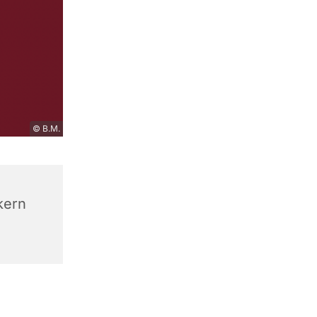
© B.M.
kern