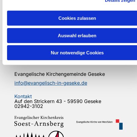
Cookies zulassen
Auswahl erlauben
Nur notwendige Cookies
0
Feed
Evangelische Kirchengemeinde Geseke
info@evangelisch-in-geseke.de
Kontakt
Auf den Strickern 43 - 59590 Geseke
02942-3102