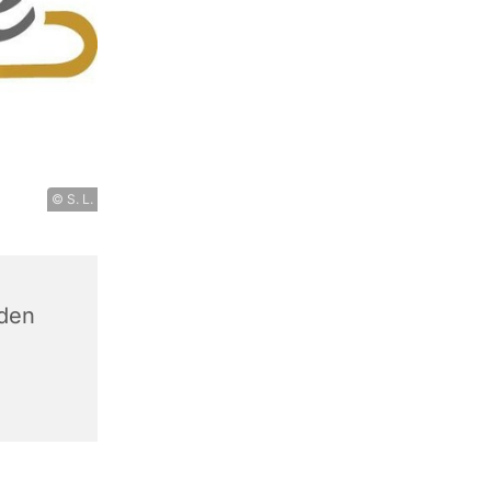
© S. L.
den