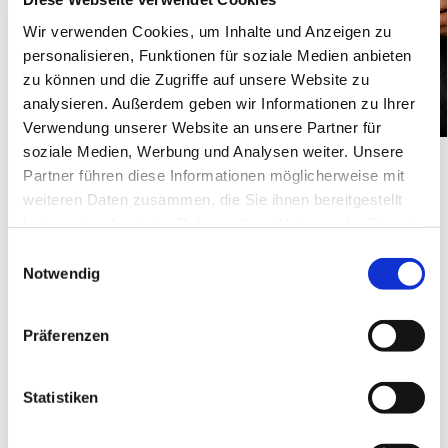
Wir verwenden Cookies, um Inhalte und Anzeigen zu
personalisieren, Funktionen für soziale Medien anbieten
zu können und die Zugriffe auf unsere Website zu
analysieren. Außerdem geben wir Informationen zu Ihrer
Verwendung unserer Website an unsere Partner für
soziale Medien, Werbung und Analysen weiter. Unsere
Partner führen diese Informationen möglicherweise mit
Heute gab es anlässlich des Martinsgedenktags
weiteren Daten zusammen, die Sie ihnen bereitgestellt
kleine Brezeltütchen vor dem Einkaufsmarkt
haben oder die sie im Rahmen Ihrer Nutzung der Dienste
Buschkühle in Geseke. Die Aktion der
gesammelt haben.
Einwilligungsauswahl
evangelischen und katholischen Kirche kam bei
Notwendig
den Menschen gut an und zauberte so manches
Lächeln in die Gesichter.
Präferenzen
Statistiken