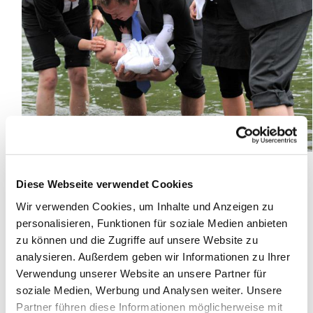
Am Pfingstmontag, dem 5. Juni 2017 feiern die
Diese Webseite verwendet Cookies
Evangelischen Kirchengemeinden Erwitte-Anröchte
Wir verwenden Cookies, um Inhalte und Anzeigen zu
und Geseke ein Tauffest unter freiem Himmel.
personalisieren, Funktionen für soziale Medien anbieten
Der Gottesdienst, bei dem Sie sich oder Ihr(e)
zu können und die Zugriffe auf unsere Website zu
Kind(er) taufen lassen können, beginnt um 14 Uhr
analysieren. Außerdem geben wir Informationen zu Ihrer
an der Geseker Bache auf dem Schulhof am
Verwendung unserer Website an unsere Partner für
Städtischen Gymnasium Antonianum in Geseke,
soziale Medien, Werbung und Analysen weiter. Unsere
Wichburgerstraße 1.
Partner führen diese Informationen möglicherweise mit